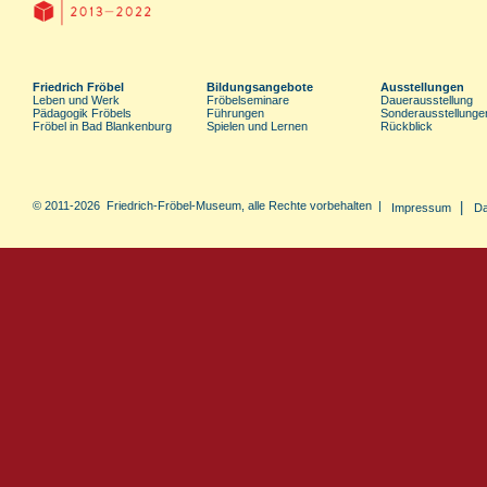
Friedrich Fröbel
Bildungsangebote
Ausstellungen
Leben und Werk
Fröbelseminare
Dauerausstellung
Pädagogik Fröbels
Führungen
Sonderausstellunge
Fröbel in Bad Blankenburg
Spielen und Lernen
Rückblick
© 2011-2026 Friedrich-Fröbel-Museum, alle Rechte vorbehalten |
|
Impressum
Da