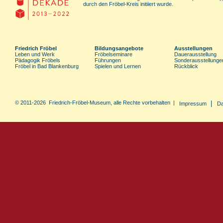
durch den Fröbel-Kreis initiiert wurde.
Friedrich Fröbel
Bildungsangebote
Ausstellungen
Leben und Werk
Fröbelseminare
Dauerausstellung
Pädagogik Fröbels
Führungen
Sonderausstellunge
Fröbel in Bad Blankenburg
Spielen und Lernen
Rückblick
© 2011-2026 Friedrich-Fröbel-Museum, alle Rechte vorbehalten |
|
Impressum
Da