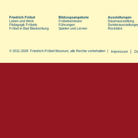
Friedrich Fröbel
Bildungsangebote
Ausstellungen
Leben und Werk
Fröbelseminare
Dauerausstellung
Pädagogik Fröbels
Führungen
Sonderausstellunge
Fröbel in Bad Blankenburg
Spielen und Lernen
Rückblick
© 2011-2026 Friedrich-Fröbel-Museum, alle Rechte vorbehalten |
|
Impressum
Da